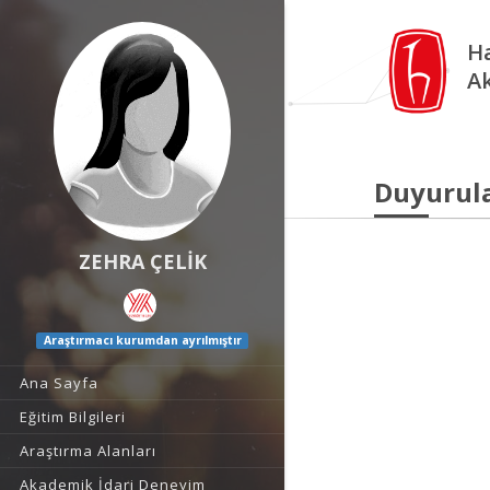
Ha
A
Duyurul
ZEHRA ÇELİK
Araştırmacı kurumdan ayrılmıştır
Ana Sayfa
Eğitim Bilgileri
Araştırma Alanları
Akademik İdari Deneyim