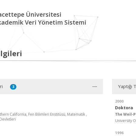
cettepe Üniversitesi
kademik Veri Yönetim Sistemi
lgileri
ri
Yaptığı 
3
2000
Doktora
thern California, Fen Bilimleri Enstitüsü, Matematik ,
The Weil-P
Devletleri
University 
1996