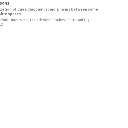
isans
ization of quasidiagonal isomorphisms between some
ohte spaces
knik Üniversitesi, Fen-Edebiyat Fakültesi, Restoratif Diş
.D.