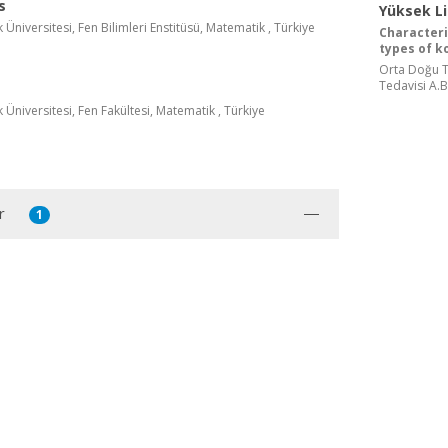
s
Yüksek L
Üniversitesi, Fen Bilimleri Enstitüsü, Matematik , Türkiye
Character
types of k
Orta Doğu Te
Tedavisi A.B
Üniversitesi, Fen Fakültesi, Matematik , Türkiye
r
1