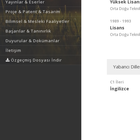
Yüksek Lisan
Yayınlar & Eserler
Orta Doğu Teknik 
Proje & Patent & Tasarım
1989 - 1993
Bilimsel & Mesleki Faaliyetler
Lisans
Başarılar & Tanınırlık
Orta Doğu Teknik 
Duyurular & Dokümanlar
İletişim
Özgeçmiş Dosyası İndir
Yabancı Dille
C1 İleri
İngilizce