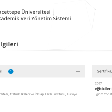
cettepe Üniversitesi
kademik Veri Yönetim Sistemi
lgileri
ri
Sertifika
1
2007
eğiticiler
tesi, Atatürk İlkeleri Ve İnkılap Tarih Enstitüsü, Türkiye
Eğitim Yönet