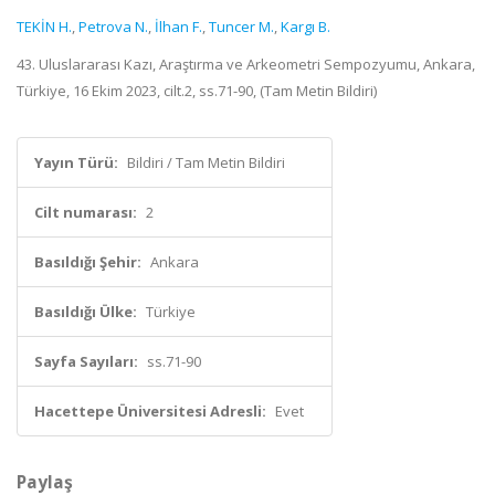
TEKİN H.
,
Petrova N.
,
İlhan F.
,
Tuncer M.
,
Kargı B.
43. Uluslararası Kazı, Araştırma ve Arkeometri Sempozyumu, Ankara,
Türkiye, 16 Ekim 2023, cilt.2, ss.71-90, (Tam Metin Bildiri)
Yayın Türü:
Bildiri / Tam Metin Bildiri
Cilt numarası:
2
Basıldığı Şehir:
Ankara
Basıldığı Ülke:
Türkiye
Sayfa Sayıları:
ss.71-90
Hacettepe Üniversitesi Adresli:
Evet
Paylaş