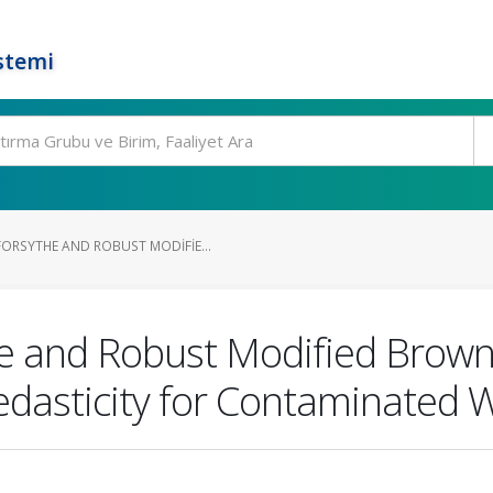
stemi
RSYTHE AND ROBUST MODIFIE...
e and Robust Modified Brow
dasticity for Contaminated We