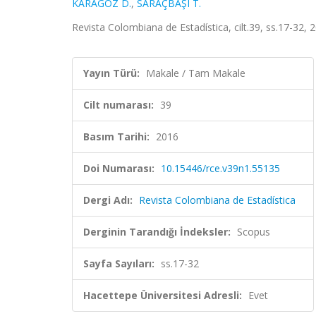
KARAGÖZ D.
,
SARAÇBAŞI T.
Revista Colombiana de Estadística, cilt.39, ss.17-32,
Yayın Türü:
Makale / Tam Makale
Cilt numarası:
39
Basım Tarihi:
2016
Doi Numarası:
10.15446/rce.v39n1.55135
Dergi Adı:
Revista Colombiana de Estadística
Derginin Tarandığı İndeksler:
Scopus
Sayfa Sayıları:
ss.17-32
Hacettepe Üniversitesi Adresli:
Evet