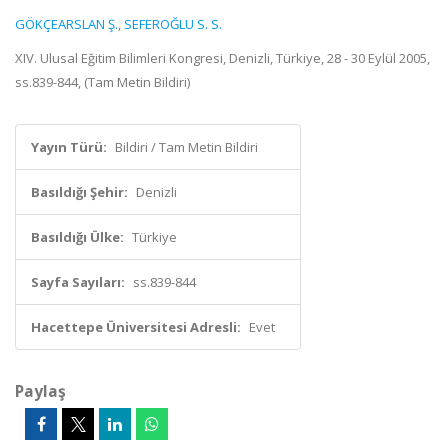
GÖKÇEARSLAN Ş.
,
SEFEROĞLU S. S.
XIV. Ulusal Eğitim Bilimleri Kongresi, Denizli, Türkiye, 28 - 30 Eylül 2005,
ss.839-844, (Tam Metin Bildiri)
Yayın Türü:
Bildiri / Tam Metin Bildiri
Basıldığı Şehir:
Denizli
Basıldığı Ülke:
Türkiye
Sayfa Sayıları:
ss.839-844
Hacettepe Üniversitesi Adresli:
Evet
Paylaş