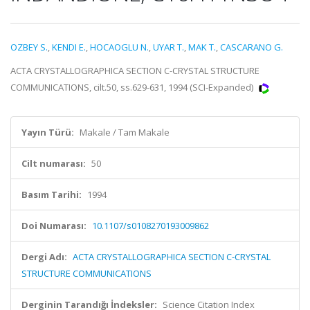
OZBEY S.
,
KENDI E.
,
HOCAOGLU N.
,
UYAR T.
,
MAK T.
,
CASCARANO G.
ACTA CRYSTALLOGRAPHICA SECTION C-CRYSTAL STRUCTURE
COMMUNICATIONS, cilt.50, ss.629-631, 1994 (SCI-Expanded)
Yayın Türü:
Makale / Tam Makale
Cilt numarası:
50
Basım Tarihi:
1994
Doi Numarası:
10.1107/s0108270193009862
Dergi Adı:
ACTA CRYSTALLOGRAPHICA SECTION C-CRYSTAL
STRUCTURE COMMUNICATIONS
Derginin Tarandığı İndeksler:
Science Citation Index