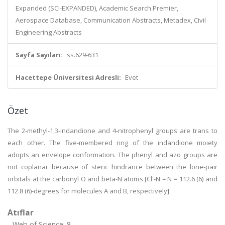
Expanded (SCI-EXPANDED), Academic Search Premier,
Aerospace Database, Communication Abstracts, Metadex, Civil
Engineering Abstracts
Sayfa Sayıları:
ss.629-631
Hacettepe Üniversitesi Adresli:
Evet
Özet
The 2-methyl-1,3-indandione and 4-nitrophenyl groups are trans to
each other. The five-membered ring of the indandione moiety
adopts an envelope conformation. The phenyl and azo groups are
not coplanar because of steric hindrance between the lone-pair
orbitals at the carbonyl O and beta-N atoms [Cl'-N = N = 112.6 (6) and
112.8 (6)-degrees for molecules A and B, respectively].
Atıflar
Web of Science: 8