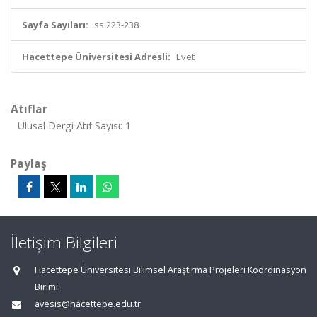
Sayfa Sayıları:
ss.223-238
Hacettepe Üniversitesi Adresli:
Evet
Atıflar
Ulusal Dergi Atıf Sayısı: 1
Paylaş
İletişim Bilgileri
Hacettepe Üniversitesi Bilimsel Araştırma Projeleri Koordinasyon
Birimi
avesis@hacettepe.edu.tr