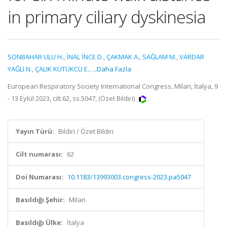
in primary ciliary dyskinesia
SONBAHAR ULU H.
,
İNAL İNCE D.
,
ÇAKMAK A.
,
SAĞLAM M.
,
VARDAR
YAĞLI N.
,
ÇALIK KÜTÜKCÜ E.
,
...Daha Fazla
European Respiratory Society International Congress, Milan, İtalya, 9
- 13 Eylül 2023, cilt.62, ss.5047, (Özet Bildiri)
Yayın Türü:
Bildiri / Özet Bildiri
Cilt numarası:
62
Doi Numarası:
10.1183/13993003.congress-2023.pa5047
Basıldığı Şehir:
Milan
Basıldığı Ülke:
İtalya