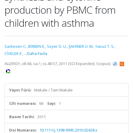
production by PBMC from
children with asthma
Sackesen C.
,
BİRBEN E.
,
Soyer O. U.
,
ŞAHİNER Ü. M.
,
Yavuz T. S.
,
CİVELEK E.
,
...Daha Fazla
ALLERGY, cilt.66, sa.1, ss.48-57, 2011 (SCI-Expanded, Scopus)
Yayın Türü:
Makale / Tam Makale
Cilt numarası:
66
Sayı:
1
Basım Tarihi:
2011
Doi Numarası:
10.1111/j.1398-9995.2010.02428.x