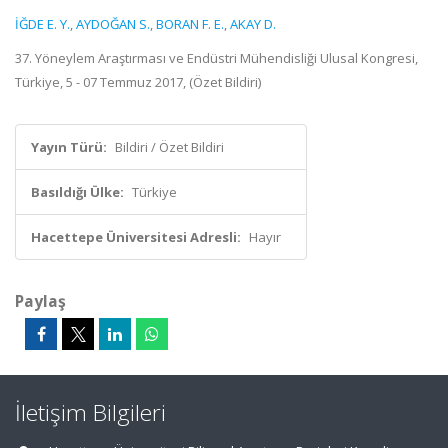
İĞDE E. Y.
,
AYDOĞAN S.
,
BORAN F. E.
,
AKAY D.
37. Yöneylem Araştırması ve Endüstri Mühendisliği Ulusal Kongresi,
Türkiye, 5 - 07 Temmuz 2017, (Özet Bildiri)
Yayın Türü:
Bildiri / Özet Bildiri
Basıldığı Ülke:
Türkiye
Hacettepe Üniversitesi Adresli:
Hayır
Paylaş
İletişim Bilgileri