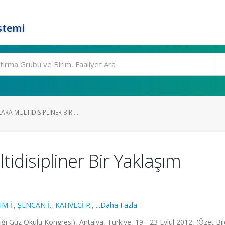
stemi
RA MULTIDISIPLINER BIR ...
tidisipliner Bir Yaklaşım
M İ.
,
ŞENCAN İ.
,
KAHVECİ R.
,
...Daha Fazla
ği Güz Okulu Kongresi), Antalya, Türkiye, 19 - 23 Eylül 2012, (Özet Bild