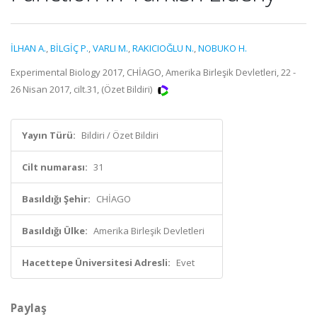
İLHAN A.
,
BİLGİÇ P.
,
VARLI M.
,
RAKICIOĞLU N.
,
NOBUKO H.
Experimental Biology 2017, CHİAGO, Amerika Birleşik Devletleri, 22 -
26 Nisan 2017, cilt.31, (Özet Bildiri)
Yayın Türü:
Bildiri / Özet Bildiri
Cilt numarası:
31
Basıldığı Şehir:
CHİAGO
Basıldığı Ülke:
Amerika Birleşik Devletleri
Hacettepe Üniversitesi Adresli:
Evet
Paylaş