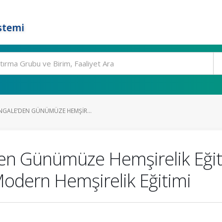
stemi
NGALE’DEN GÜNÜMÜZE HEMŞIR...
den Günümüze Hemşirelik Eğit
Modern Hemşirelik Eğitimi