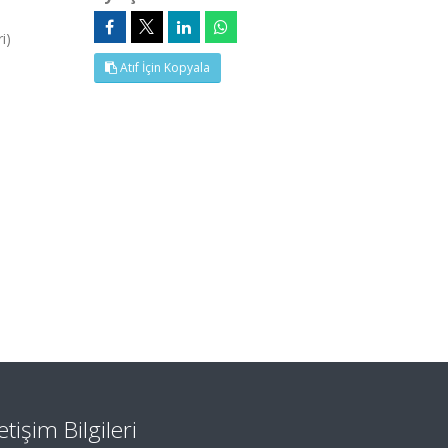
i)
Atıf İçin Kopyala
letişim Bilgileri