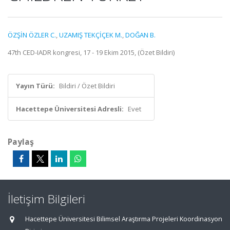
ÖZŞİN ÖZLER C.
,
UZAMIŞ TEKÇİÇEK M.
,
DOĞAN B.
47th CED-IADR kongresi, 17 - 19 Ekim 2015, (Özet Bildiri)
Yayın Türü:
Bildiri / Özet Bildiri
Hacettepe Üniversitesi Adresli:
Evet
Paylaş
İletişim Bilgileri
Hacettepe Üniversitesi Bilimsel Araştırma Projeleri Koordinasyon