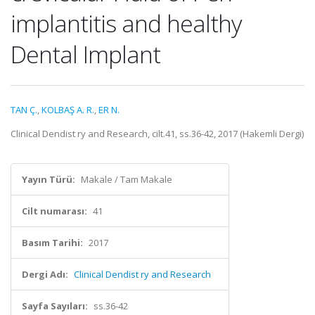
implantitis and healthy
Dental Implant
TAN Ç.
,
KOLBAŞ A. R.
,
ER N.
Clinical Dendist ry and Research, cilt.41, ss.36-42, 2017 (Hakemli Dergi)
Yayın Türü:
Makale / Tam Makale
Cilt numarası:
41
Basım Tarihi:
2017
Dergi Adı:
Clinical Dendist ry and Research
Sayfa Sayıları:
ss.36-42