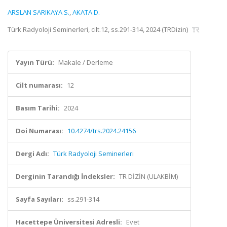
ARSLAN SARIKAYA S.
,
AKATA D.
Türk Radyoloji Seminerleri, cilt.12, ss.291-314, 2024 (TRDizin)
Yayın Türü:
Makale / Derleme
Cilt numarası:
12
Basım Tarihi:
2024
Doi Numarası:
10.4274/trs.2024.24156
Dergi Adı:
Türk Radyoloji Seminerleri
Derginin Tarandığı İndeksler:
TR DİZİN (ULAKBİM)
Sayfa Sayıları:
ss.291-314
Hacettepe Üniversitesi Adresli:
Evet