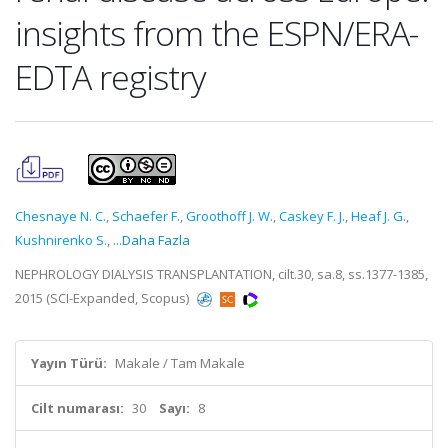
insights from the ESPN/ERA-
EDTA registry
Chesnaye N. C.
,
Schaefer F.
,
Groothoff J. W.
,
Caskey F. J.
,
Heaf J. G.
,
Kushnirenko S.
,
...Daha Fazla
NEPHROLOGY DIALYSIS TRANSPLANTATION, cilt.30, sa.8, ss.1377-1385,
2015 (SCI-Expanded, Scopus)
Yayın Türü:
Makale / Tam Makale
Cilt numarası:
30
Sayı:
8