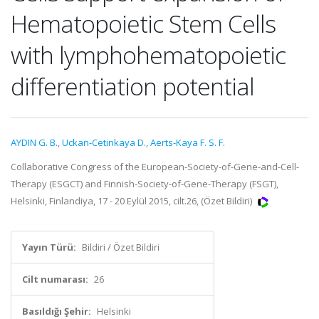
Hematopoietic Stem Cells
with lymphohematopoietic
differentiation potential
AYDIN G. B.
,
Uckan-Cetinkaya D.
,
Aerts-Kaya F. S. F.
Collaborative Congress of the European-Society-of-Gene-and-Cell-
Therapy (ESGCT) and Finnish-Society-of-Gene-Therapy (FSGT),
Helsinki, Finlandiya, 17 - 20 Eylül 2015, cilt.26, (Özet Bildiri)
Yayın Türü:
Bildiri / Özet Bildiri
Cilt numarası:
26
Basıldığı Şehir:
Helsinki