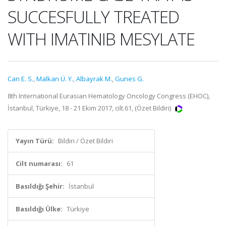
SUCCESFULLY TREATED
WITH IMATINIB MESYLATE
Can E. S.
,
Malkan Ü. Y.
,
Albayrak M.
,
Gunes G.
8th International Eurasian Hematology Oncology Congress (EHOC),
İstanbul, Türkiye, 18 - 21 Ekim 2017, cilt.61, (Özet Bildiri)
Yayın Türü:
Bildiri / Özet Bildiri
Cilt numarası:
61
Basıldığı Şehir:
İstanbul
Basıldığı Ülke:
Türkiye