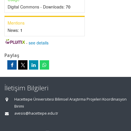
Digital Commons - Downloads:
70
Mentions
News:
1
-
see details
Paylaş
İletişim Bilgileri
Hacettepe Üniversitesi Bilimsel Araştırma Projeleri Koordinasyon
Birimi
avesis@hacettepe.edu.tr