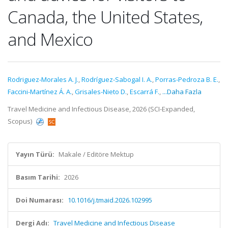
Canada, the United States,
and Mexico
Rodriguez-Morales A. J.
,
Rodríguez-Sabogal I. A.
,
Porras-Pedroza B. E.
,
Faccini-Martínez Á. A.
,
Grisales-Nieto D.
,
Escarrá F.
,
...Daha Fazla
Travel Medicine and Infectious Disease, 2026 (SCI-Expanded,
Scopus)
Yayın Türü:
Makale / Editöre Mektup
Basım Tarihi:
2026
Doi Numarası:
10.1016/j.tmaid.2026.102995
Dergi Adı:
Travel Medicine and Infectious Disease