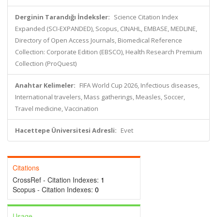
Derginin Tarandığı İndeksler:
Science Citation Index
Expanded (SCI-EXPANDED), Scopus, CINAHL, EMBASE, MEDLINE,
Directory of Open Access Journals, Biomedical Reference
Collection: Corporate Edition (EBSCO), Health Research Premium
Collection (ProQuest)
Anahtar Kelimeler:
FIFA World Cup 2026, Infectious diseases,
International travelers, Mass gatherings, Measles, Soccer,
Travel medicine, Vaccination
Hacettepe Üniversitesi Adresli:
Evet
Citations
CrossRef - Citation Indexes:
1
Scopus - Citation Indexes:
0
Usage