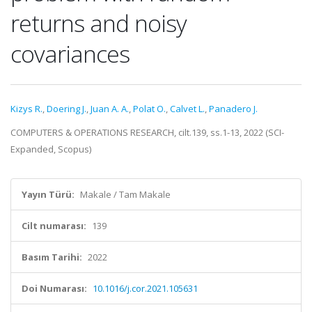
returns and noisy
covariances
Kizys R.
,
Doering J.
,
Juan A. A.
,
Polat O.
,
Calvet L.
,
Panadero J.
COMPUTERS & OPERATIONS RESEARCH, cilt.139, ss.1-13, 2022 (SCI-
Expanded, Scopus)
Yayın Türü:
Makale / Tam Makale
Cilt numarası:
139
Basım Tarihi:
2022
Doi Numarası:
10.1016/j.cor.2021.105631