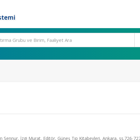
stemi
 Şennur, İzgi Murat, Editör, Güneş Tıp Kitabevleri, Ankara, ss.726-72