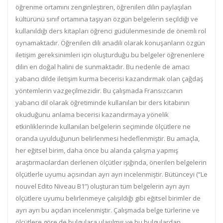
öğrenme ortamını zenginleştiren, öğrenilen dilin paylaşılan
kültürünü sınıf ortamına taşıyan özgün belgelerin seçildiği ve
kullanıldığı ders kitapları öğrenci güdülenmesinde de önemli rol
oynamaktadır. Öğrenilen dili anadili olarak konuşanların özgün
iletişim gereksinimleri için oluşturduğu bu belgeler öğrenenlere
dilin en doğal halini de sunmaktadır. Bu nedenle de amacı
yabancı dilde iletişim kurma becerisi kazandırmak olan çağdaş
yöntemlerin vazgeçilmezidir. Bu çalışmada Fransızcanın
yabancı dil olarak öğretiminde kullanılan bir ders kitabının
okuduğunu anlama becerisi kazandırmaya yönelik
etkinliklerinde kullanılan belgelerin seçiminde ölçütlere ne
oranda uyulduğunun belirlenmesi hedeflenmiştir. Bu amaçla,
her eğitsel birim, daha önce bu alanda çalışma yapmış
araştırmacılardan derlenen ölçütler ışığında, önerilen belgelerin
ölçütlerle uyumu açısından ayrı ayrı incelenmiştir. Bütünceyi (“Le
nouvel Edito Niveau B1”) oluşturan tüm belgelerin ayrı ayrı
ölçütlere uyumu belirlenmeye çalışıldığı gibi eğitsel birimler de
ayrı ayrı bu açıdan incelenmiştir. Çalışmada belge türlerine ve
ölçütlere göre de bulgulara ulaşılmış ve bu bulgulardan