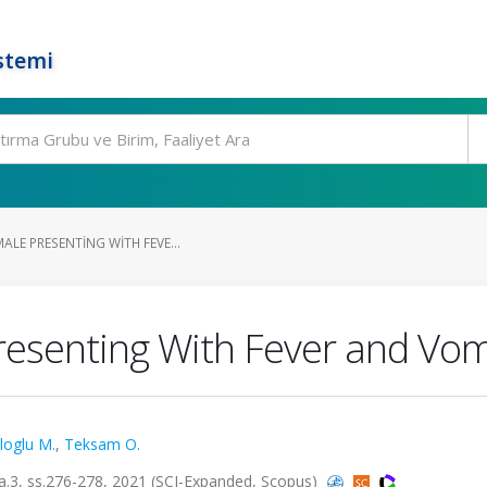
stemi
ALE PRESENTING WITH FEVE...
resenting With Fever and Vom
iloglu M.
,
Teksam O.
.3, ss.276-278, 2021 (SCI-Expanded, Scopus)