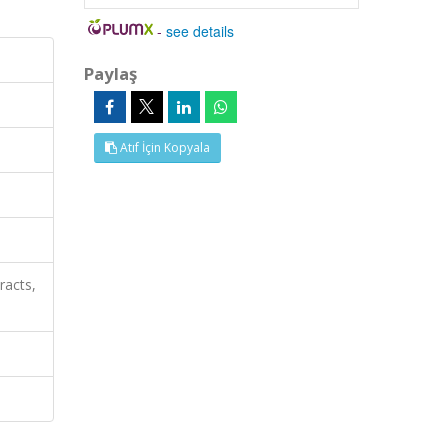
-
see details
Paylaş
Atıf İçin Kopyala
racts,