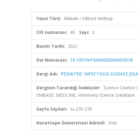
Yayın Türü:
Makale / Editöre Mektup
Cilt numarası:
40
Sayı:
3
Basım Tarihi:
2021
Doi Numarası:
10.1097/inf.0000000000003018
Dergi Adı:
PEDIATRIC INFECTIOUS DISEASE JO
Derginin Tarandığı İndeksler:
Science Citation
EMBASE, MEDLINE, Veterinary Science Database
Sayfa Sayıları:
ss.276-278
Hacettepe Üniversitesi Adresli:
Evet