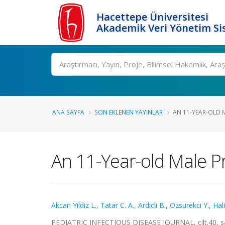
Hacettepe Üniversitesi
Akademik Veri Yönetim Si
Ara
ANA SAYFA
SON EKLENEN YAYINLAR
AN 11-YEAR-OLD M
An 11-Year-old Male P
Akcan Yildiz L.
,
Tatar C. A.
,
Ardicli B.
,
Ozsurekci Y.
,
Hal
PEDIATRIC INFECTIOUS DISEASE JOURNAL, cilt.40, sa