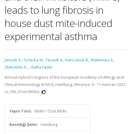
leads to lung fibrosis in
house dust mite-induced
experimental asthma
Janucik A.
,
Tynecka M.
,
Tarasik A.
,
Hanczaruk B.
,
Walewska A.
,
Zbikowski A.
,
...Daha Fazla
Annual Hybrid Congress of the European-Academy-of-Allergy-and-
Clinical-Immunology (EAACI), Hamburg, Almanya, 9 - 11 Haziran 2023,
ss.160, (Özet Bildiri)
Yayın Türü:
Bildiri / Özet Bildiri
Basıldığı Şehir:
Hamburg