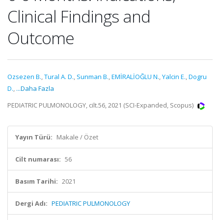
Clinical Findings and
Outcome
Ozsezen B.
,
Tural A. D.
,
Sunman B.
,
EMİRALİOĞLU N.
,
Yalcin E.
,
Dogru
D.
,
...Daha Fazla
PEDIATRIC PULMONOLOGY, cilt.56, 2021 (SCI-Expanded, Scopus)
Yayın Türü:
Makale / Özet
Cilt numarası:
56
Basım Tarihi:
2021
Dergi Adı:
PEDIATRIC PULMONOLOGY