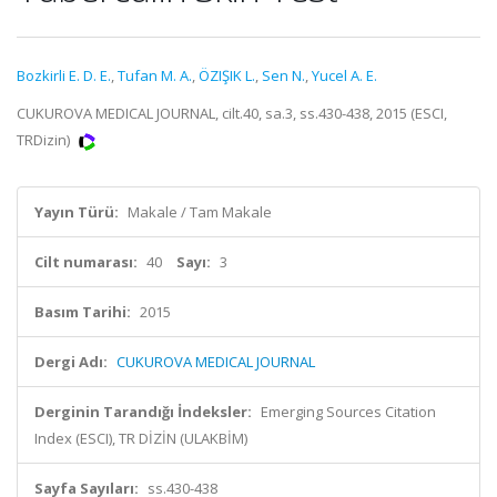
Bozkirli E. D. E.
,
Tufan M. A.
,
ÖZIŞIK L.
,
Sen N.
,
Yucel A. E.
CUKUROVA MEDICAL JOURNAL, cilt.40, sa.3, ss.430-438, 2015 (ESCI,
TRDizin)
Yayın Türü:
Makale / Tam Makale
Cilt numarası:
40
Sayı:
3
Basım Tarihi:
2015
Dergi Adı:
CUKUROVA MEDICAL JOURNAL
Derginin Tarandığı İndeksler:
Emerging Sources Citation
Index (ESCI), TR DİZİN (ULAKBİM)
Sayfa Sayıları:
ss.430-438