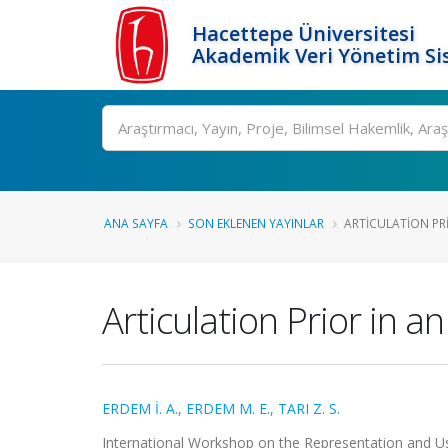
Hacettepe Üniversitesi
Akademik Veri Yönetim Si
Ara
ANA SAYFA
SON EKLENEN YAYINLAR
ARTICULATION PRI
Articulation Prior in a
ERDEM İ. A.
,
ERDEM M. E.
,
TARI Z. S.
International Workshop on the Representation and U