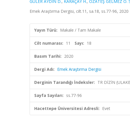
GÜLER AYDIN D.
,
KARAÇAY H.
,
ÖZATEŞ GELMEZ Ö. S
Emek Araştırma Dergisi, cilt.11, sa.18, ss.77-96, 2020
Yayın Türü:
Makale / Tam Makale
Cilt numarası:
11
Sayı:
18
Basım Tarihi:
2020
Dergi Adı:
Emek Araştırma Dergisi
Derginin Tarandığı İndeksler:
TR DİZİN (ULAK
Sayfa Sayıları:
ss.77-96
Hacettepe Üniversitesi Adresli:
Evet