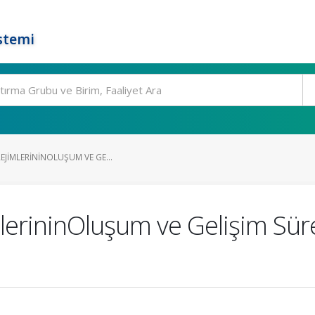
stemi
REJIMLERININOLUŞUM VE GE...
lerininOluşum ve Gelişim Sür