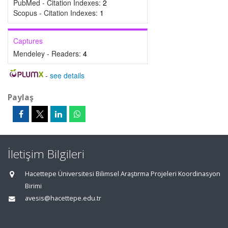
PubMed - Citation Indexes:
2
Scopus - Citation Indexes:
1
Captures
Mendeley - Readers:
4
-
see details
Paylaş
İletişim Bilgileri
Hacettepe Üniversitesi Bilimsel Araştırma Projeleri Koordinasyon
Birimi
avesis@hacettepe.edu.tr