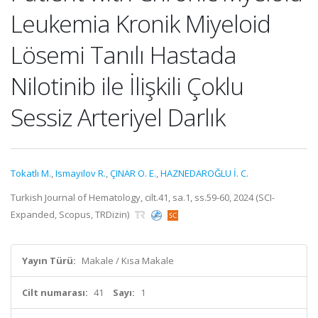
Leukemia Kronik Miyeloid
Lösemi Tanılı Hastada
Nilotinib ile İlişkili Çoklu
Sessiz Arteriyel Darlık
Tokatlı M.
,
Ismayilov R.
,
ÇINAR O. E.
,
HAZNEDAROĞLU İ. C.
Turkish Journal of Hematology, cilt.41, sa.1, ss.59-60, 2024 (SCI-
Expanded, Scopus, TRDizin)
Yayın Türü:
Makale / Kısa Makale
Cilt numarası:
41
Sayı:
1