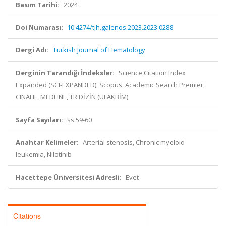
Basım Tarihi:
2024
Doi Numarası:
10.4274/tjh.galenos.2023.2023.0288
Dergi Adı:
Turkish Journal of Hematology
Derginin Tarandığı İndeksler:
Science Citation Index
Expanded (SCI-EXPANDED), Scopus, Academic Search Premier,
CINAHL, MEDLINE, TR DİZİN (ULAKBİM)
Sayfa Sayıları:
ss.59-60
Anahtar Kelimeler:
Arterial stenosis, Chronic myeloid
leukemia, Nilotinib
Hacettepe Üniversitesi Adresli:
Evet
Citations