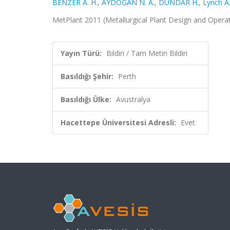
BENZER A. H.
,
AYDOĞAN N. A.
,
DÜNDAR H.
,
Lynch A.
MetPlant 2011 (Metallurgical Plant Design and Operati
Yayın Türü:
Bildiri / Tam Metin Bildiri
Basıldığı Şehir:
Perth
Basıldığı Ülke:
Avustralya
Hacettepe Üniversitesi Adresli:
Evet