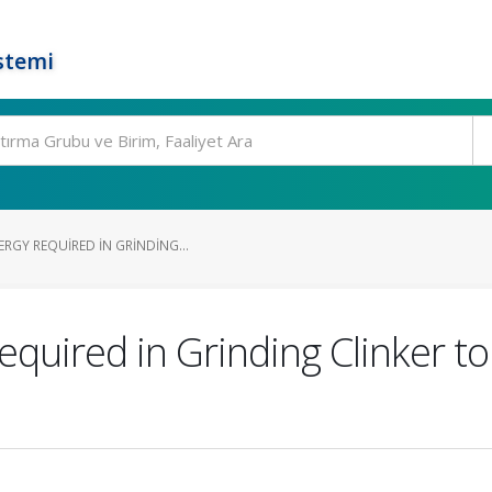
stemi
RGY REQUIRED IN GRINDING...
equired in Grinding Clinker 