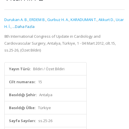
Durukan A. B.
,
ERDEM B.
,
Gurbuz H. A.
,
KARADUMAN T.
,
Akkurt D.
,
Ucar
H. İ.
,
...Daha Fazla
8th International Congress of Update in Cardiology and
Cardiovascular Surgery, Antalya, Türkiye, 1 - 04 Mart 2012, cilt.15,
ss.25-26, (Özet Bildiri)
Yayın Türü:
Bildiri / Özet Bildiri
Cilt numarası:
15
Basıldığı Şehir:
Antalya
Basıldığı Ülke:
Türkiye
Sayfa Sayıları:
ss.25-26