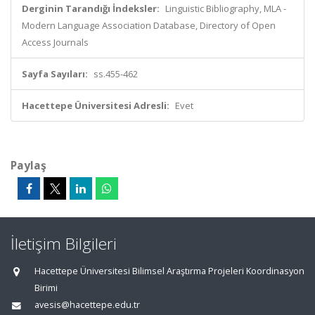
Derginin Tarandığı İndeksler:
Linguistic Bibliography, MLA -
Modern Language Association Database, Directory of Open
Access Journals
Sayfa Sayıları:
ss.455-462
Hacettepe Üniversitesi Adresli:
Evet
Paylaş
İletişim Bilgileri
Hacettepe Üniversitesi Bilimsel Araştırma Projeleri Koordinasyon
Birimi
avesis@hacettepe.edu.tr