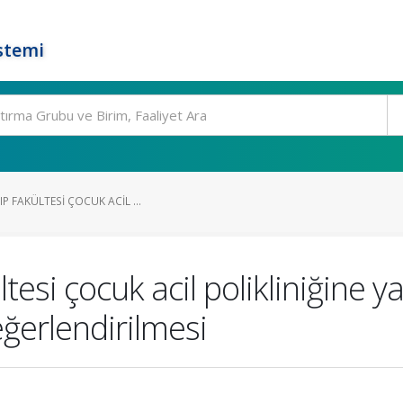
stemi
P FAKÜLTESI ÇOCUK ACIL ...
tesi çocuk acil polikliniğine ya
ğerlendirilmesi