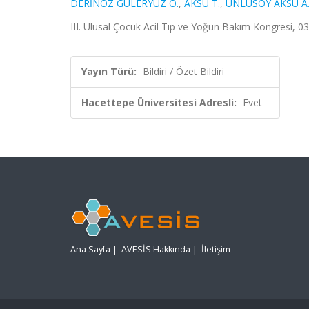
DERİNÖZ GÜLERYÜZ O.
,
AKSU T.
,
ÜNLÜSOY AKSU A
III. Ulusal Çocuk Acil Tıp ve Yoğun Bakım Kongresi, 03
Yayın Türü:
Bildiri / Özet Bildiri
Hacettepe Üniversitesi Adresli:
Evet
Ana Sayfa
|
AVESİS Hakkında
|
İletişim