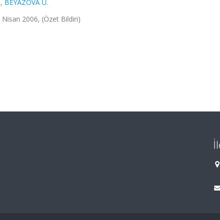
.
,
BEYAZOVA U.
 Nisan 2006, (Özet Bildiri)
İ