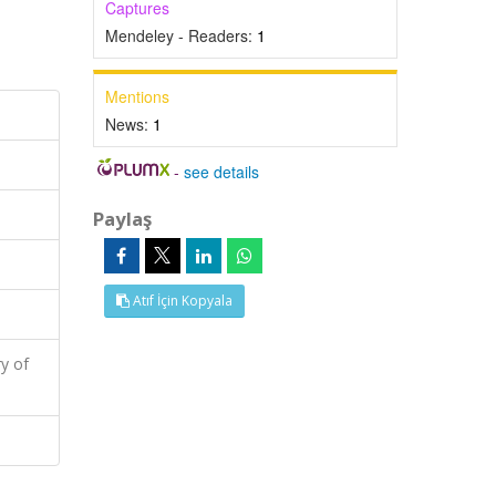
Captures
Mendeley - Readers:
1
Mentions
News:
1
-
see details
Paylaş
Atıf İçin Kopyala
y of