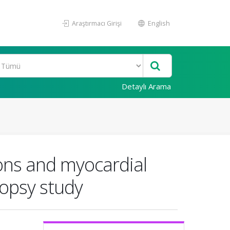
Araştırmacı Girişi
English
Detaylı Arama
ions and myocardial
topsy study