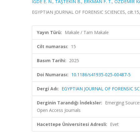
İĞDE E. N.
,
TAŞTEKİN B.
,
ERKMAN F. T.
,
ÖZDEMİR KA
EGYPTIAN JOURNAL OF FORENSIC SCIENCES, cilt.15,
Yayın Türü:
Makale / Tam Makale
Cilt numarası:
15
Basım Tarihi:
2025
Doi Numarası:
10.1186/s41935-025-00487-5
Dergi Adı:
EGYPTIAN JOURNAL OF FORENSIC SC
Derginin Tarandığı İndeksler:
Emerging Sources
Open Access Journals
Hacettepe Üniversitesi Adresli:
Evet