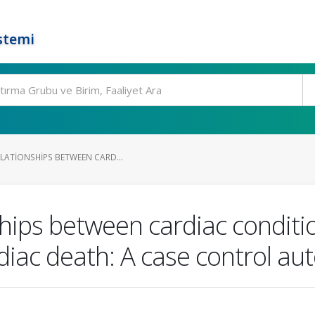
stemi
LATIONSHIPS BETWEEN CARD...
ships between cardiac condit
diac death: A case control au