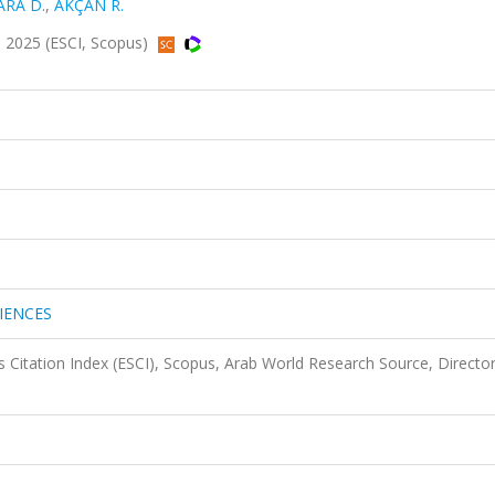
RA D.
,
AKÇAN R.
 2025 (ESCI, Scopus)
IENCES
 Citation Index (ESCI), Scopus, Arab World Research Source, Director