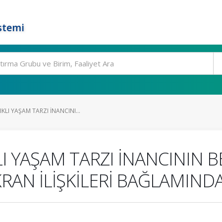
stemi
KLI YAŞAM TARZI İNANCINI...
 YAŞAM TARZI İNANCININ BE
KRAN İLİŞKİLERİ BAĞLAMIND