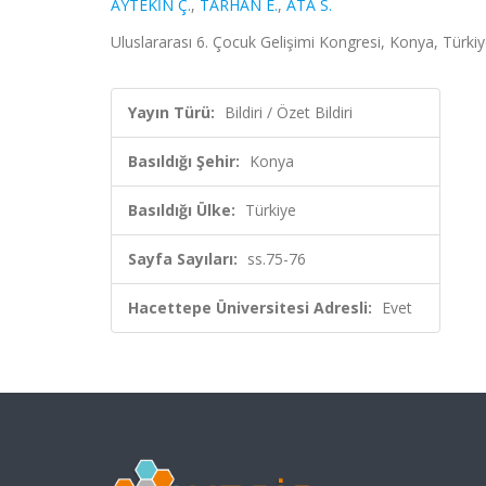
AYTEKİN Ç.
,
TARHAN E.
,
ATA S.
Uluslararası 6. Çocuk Gelişimi Kongresi, Konya, Türkiye
Yayın Türü:
Bildiri / Özet Bildiri
Basıldığı Şehir:
Konya
Basıldığı Ülke:
Türkiye
Sayfa Sayıları:
ss.75-76
Hacettepe Üniversitesi Adresli:
Evet