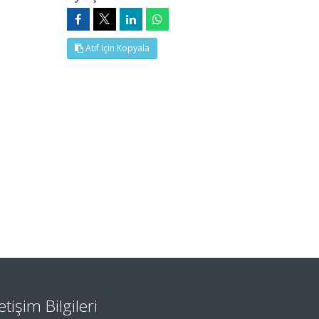
Atıf İçin Kopyala
letişim Bilgileri