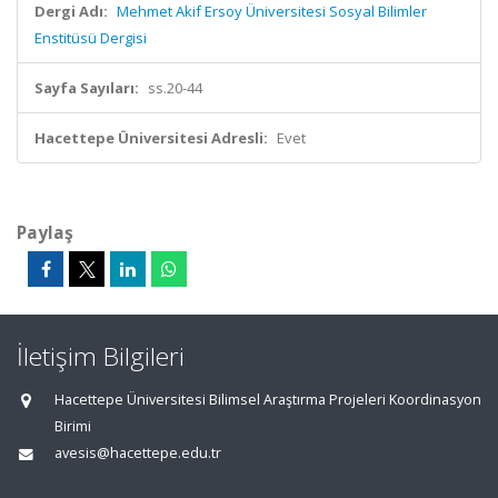
Dergi Adı:
Mehmet Akif Ersoy Üniversitesi Sosyal Bilimler
Enstitüsü Dergisi
Sayfa Sayıları:
ss.20-44
Hacettepe Üniversitesi Adresli:
Evet
Paylaş
İletişim Bilgileri
Hacettepe Üniversitesi Bilimsel Araştırma Projeleri Koordinasyon
Birimi
avesis@hacettepe.edu.tr