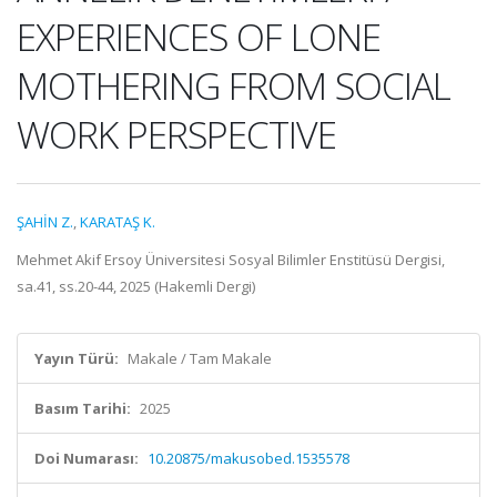
EXPERIENCES OF LONE
MOTHERING FROM SOCIAL
WORK PERSPECTIVE
ŞAHİN Z.
,
KARATAŞ K.
Mehmet Akif Ersoy Üniversitesi Sosyal Bilimler Enstitüsü Dergisi,
sa.41, ss.20-44, 2025 (Hakemli Dergi)
Yayın Türü:
Makale / Tam Makale
Basım Tarihi:
2025
Doi Numarası:
10.20875/makusobed.1535578