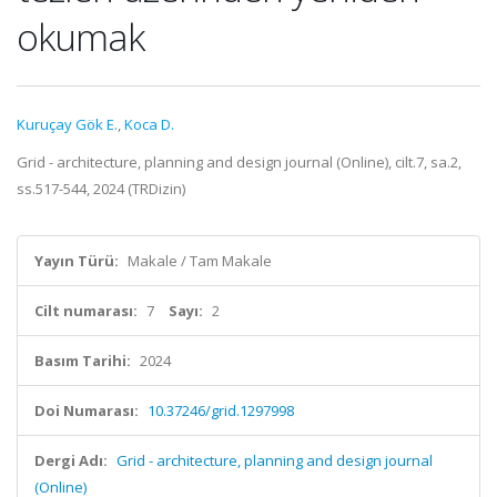
okumak
Kuruçay Gök E.
,
Koca D.
Grid - architecture, planning and design journal (Online), cilt.7, sa.2,
ss.517-544, 2024 (TRDizin)
Yayın Türü:
Makale / Tam Makale
Cilt numarası:
7
Sayı:
2
Basım Tarihi:
2024
Doi Numarası:
10.37246/grid.1297998
Dergi Adı:
Grid - architecture, planning and design journal
(Online)