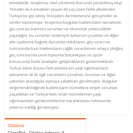
etmektedir. Araştırma, nitel yöntemle Bursa’da yürütülmüş olup
10 kadın ile 6 erkekten oluşan 60 yaş üzeri farklı ülkelerden
Türkiye’ye göç etmiş 16 kişiden derinlemesine görüşmeler ile
veriler toplanmıştır. Araştırma bulguları katılımcıların tamamının
göç sonrası barınma sorunları ve ekonomik yetersizlikler
yaşadığını, bu sorunlar nedeniyle tümünün çocukları ve diğer
aile üyelerine bağımlı durumda olduklarını; göç süreci ve
sonrasında bazı katılımcıların sağlık sorunlarının ortaya çıktığını,
göç sonrasında yerel toplumla bütünleşme ve uyum
konusunda farklı stratejiler geliştirdiklerini göstermektedir.
Türkçe bilme düzeyi fark etmeksizin yaşlı sığınmacıların
tamamının dil ile ilgili sorunlarını çocukları, torunları ve diğer
yakınları aracılığıyla aşmaya çalıştıkları görülmüştür. Bulgular
değerlendirildiğinde katılımcıların hizmetlere erişim sorunları
yaşadıkları ve Türkiye’deki refah hizmetlerinin yaşlı
sığınmacıların gereksinimlerinin karşılanması noktasında
yetersiz kaldığı görülmüştür.
Citations
CrossRef - Citation Indexes:
2