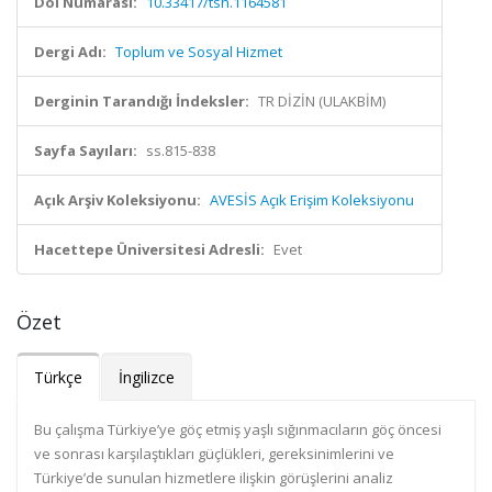
Doi Numarası:
10.33417/tsh.1164581
Dergi Adı:
Toplum ve Sosyal Hizmet
Derginin Tarandığı İndeksler:
TR DİZİN (ULAKBİM)
Sayfa Sayıları:
ss.815-838
Açık Arşiv Koleksiyonu:
AVESİS Açık Erişim Koleksiyonu
Hacettepe Üniversitesi Adresli:
Evet
Özet
Türkçe
İngilizce
Bu çalışma Türkiye’ye göç etmiş yaşlı sığınmacıların göç öncesi
ve sonrası karşılaştıkları güçlükleri, gereksinimlerini ve
Türkiye’de sunulan hizmetlere ilişkin görüşlerini analiz