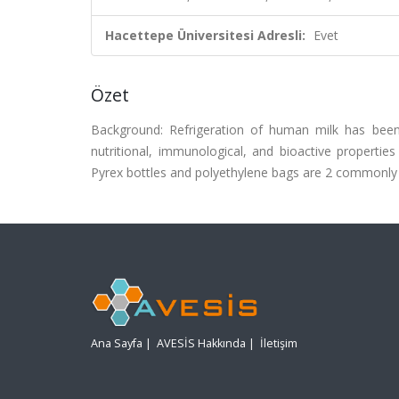
Hacettepe Üniversitesi Adresli:
Evet
Özet
Background: Refrigeration of human milk has bee
nutritional, immunological, and bioactive properties
Pyrex bottles and polyethylene bags are 2 commonly 
Ana Sayfa
|
AVESİS Hakkında
|
İletişim