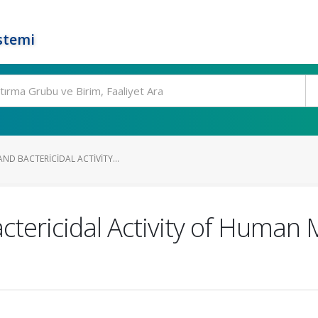
stemi
ND BACTERICIDAL ACTIVITY...
tericidal Activity of Human M