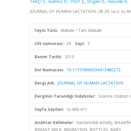
TAKÇI S.
,
Gulmez D.
,
YİĞİT Ş.
,
Dogan O.
,
Hascelik G.
JOURNAL OF HUMAN LACTATION, cilt.29, sa.3, ss.40
Yayın Türü:
Makale / Tam Makale
Cilt numarası:
29
Sayı:
3
Basım Tarihi:
2013
Doi Numarası:
10.1177/0890334413480272
Dergi Adı:
JOURNAL OF HUMAN LACTATION
Derginin Tarandığı İndeksler:
Science Citation
Sayfa Sayıları:
ss.406-411
Anahtar Kelimeler:
bactericidal activity, breas
BREAST-MILK, MIGRATION, BOTTLES, BABY