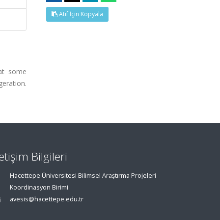
Atıf İçin Kopyala
hat some
geration.
letişim Bilgileri
Hacettepe Üniversitesi Bilimsel Araştırma Projeleri
Koordinasyon Birimi
avesis@hacettepe.edu.tr