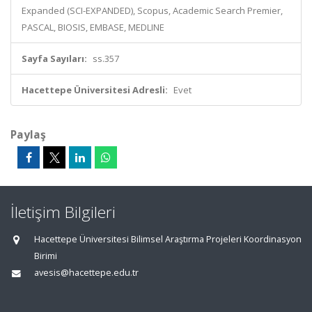
Expanded (SCI-EXPANDED), Scopus, Academic Search Premier,
PASCAL, BIOSIS, EMBASE, MEDLINE
Sayfa Sayıları:
ss.357
Hacettepe Üniversitesi Adresli:
Evet
Paylaş
İletişim Bilgileri
Hacettepe Üniversitesi Bilimsel Araştırma Projeleri Koordinasyon
Birimi
avesis@hacettepe.edu.tr