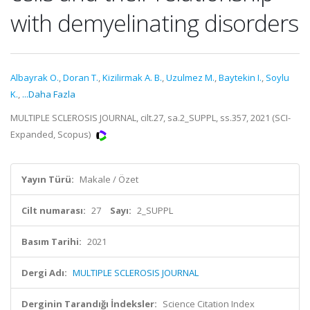
with demyelinating disorders
Albayrak O.
,
Doran T.
,
Kizilirmak A. B.
,
Uzulmez M.
,
Baytekin I.
,
Soylu
K.
,
...Daha Fazla
MULTIPLE SCLEROSIS JOURNAL, cilt.27, sa.2_SUPPL, ss.357, 2021 (SCI-
Expanded, Scopus)
Yayın Türü:
Makale / Özet
Cilt numarası:
27
Sayı:
2_SUPPL
Basım Tarihi:
2021
Dergi Adı:
MULTIPLE SCLEROSIS JOURNAL
Derginin Tarandığı İndeksler:
Science Citation Index