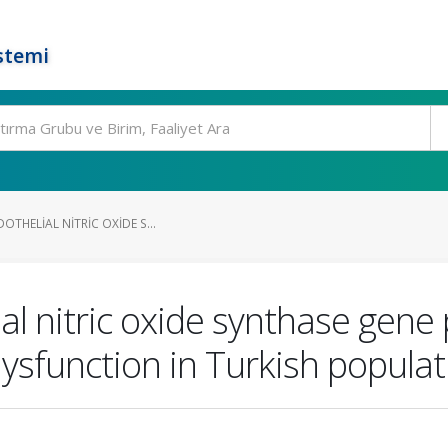
stemi
OTHELIAL NITRIC OXIDE S...
ial nitric oxide synthase gen
dysfunction in Turkish popula