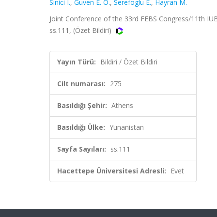
Sinici I.
,
Guven E. O.
,
Serefoglu E.
,
Hayran M.
Joint Conference of the 33rd FEBS Congress/11th IU
ss.111, (Özet Bildiri)
Yayın Türü:
Bildiri / Özet Bildiri
Cilt numarası:
275
Basıldığı Şehir:
Athens
Basıldığı Ülke:
Yunanistan
Sayfa Sayıları:
ss.111
Hacettepe Üniversitesi Adresli:
Evet