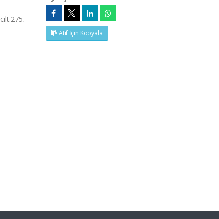
ilt.275,
Atıf İçin Kopyala