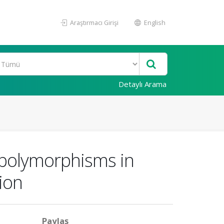
Araştırmacı Girişi
English
Detaylı Arama
e polymorphisms in
tion
Paylaş