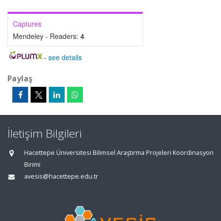
Captures
Mendeley - Readers:
4
-
see details
Paylaş
İletişim Bilgileri
Hacettepe Üniversitesi Bilimsel Araştırma Projeleri Koordinasyon
Birimi
avesis@hacettepe.edu.tr