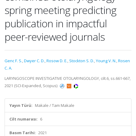
spring meeting predicting
publication in impactful
peer-reviewed journals
Genc F. S.
,
Dwyer C. D.
,
Rosow D. E.
,
Stockton S. D.
,
Young V. N.
,
Rosen
C. A.
LARYNGOSCOPE INVESTIGATIVE OTOLARYNGOLOGY, cilt.6, ss.661-667,
2021 (SCI-Expanded, Scopus)
Yayın Türü:
Makale / Tam Makale
Cilt numarası:
6
Basım Tarihi:
2021