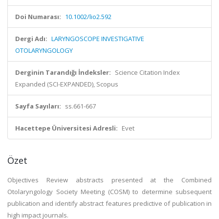
Doi Numarası:
10.1002/lio2.592
Dergi Adı:
LARYNGOSCOPE INVESTIGATIVE
OTOLARYNGOLOGY
Derginin Tarandığı İndeksler:
Science Citation Index
Expanded (SCI-EXPANDED), Scopus
Sayfa Sayıları:
ss.661-667
Hacettepe Üniversitesi Adresli:
Evet
Özet
Objectives Review abstracts presented at the Combined
Otolaryngology Society Meeting (COSM) to determine subsequent
publication and identify abstract features predictive of publication in
high impact journals.