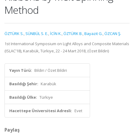
Method
ÖZTÜRK S.
,
SÜNBÜL S. E.
,
İCİN K.
,
ÖZTÜRK B.
,
Bayazit G.
,
ÖZCAN Ş.
1st International Symposium on Light Alloys and Composite Materials
(ISLAC’18), Karabük, Türkiye, 22 - 24 Mart 2018, (Özet Bildiri)
Yayın Türü:
Bildiri / Özet Bildiri
Basıldığı Şehir:
Karabük
Basıldığı Ülke:
Türkiye
Hacettepe Üniversitesi Adresli:
Evet
Paylaş