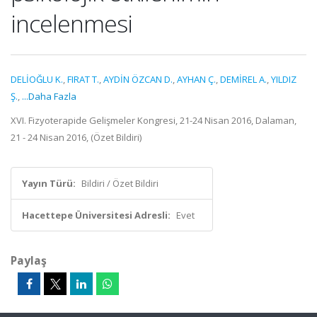
incelenmesi
DELİOĞLU K.
,
FIRAT T.
,
AYDİN ÖZCAN D.
,
AYHAN Ç.
,
DEMİREL A.
,
YILDIZ
Ş.
,
...Daha Fazla
XVI. Fizyoterapide Gelişmeler Kongresi, 21-24 Nisan 2016, Dalaman,
21 - 24 Nisan 2016, (Özet Bildiri)
Yayın Türü:
Bildiri / Özet Bildiri
Hacettepe Üniversitesi Adresli:
Evet
Paylaş