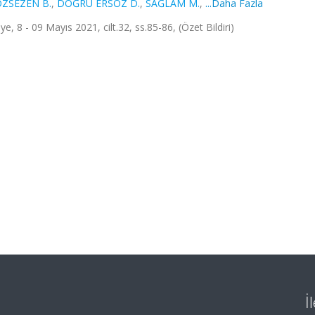
ÖZSEZEN B.
,
DOĞRU ERSÖZ D.
,
SAĞLAM M.
,
...Daha Fazla
e, 8 - 09 Mayıs 2021, cilt.32, ss.85-86, (Özet Bildiri)
İ