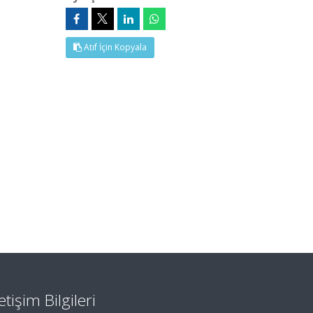
Atıf İçin Kopyala
letişim Bilgileri