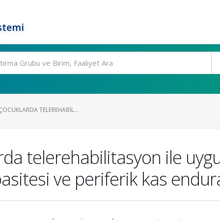
stemi
I ÇOCUKLARDA TELEREHABIL...
larda telerehabilitasyon ile uy
asitesi ve periferik kas endur