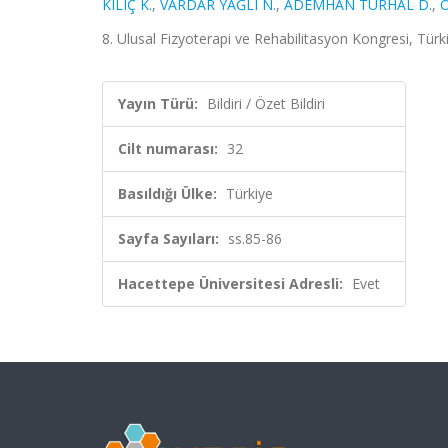
KILIÇ K.
,
VARDAR YAĞLI N.
,
ADEMHAN TURHAL D.
,
8. Ulusal Fizyoterapi ve Rehabilitasyon Kongresi, Türkiy
Yayın Türü:
Bildiri / Özet Bildiri
Cilt numarası:
32
Basıldığı Ülke:
Türkiye
Sayfa Sayıları:
ss.85-86
Hacettepe Üniversitesi Adresli:
Evet