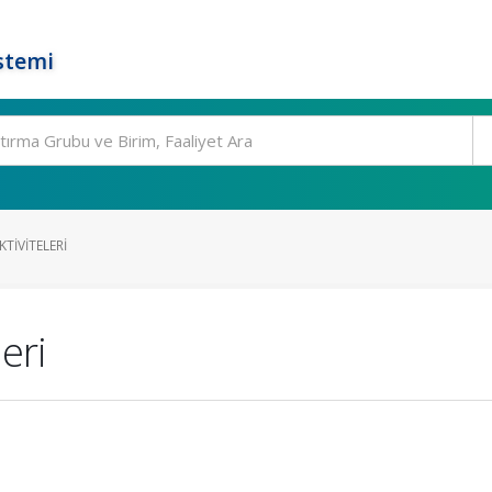
stemi
TIVITELERI
eri