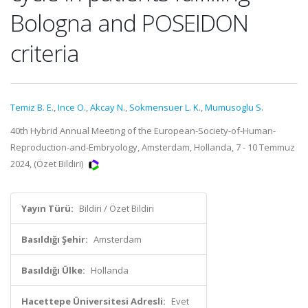
Bologna and POSEIDON
criteria
Temiz B. E.
,
Ince O.
,
Akcay N.
,
Sokmensuer L. K.
,
Mumusoglu S.
40th Hybrid Annual Meeting of the European-Society-of-Human-
Reproduction-and-Embryology, Amsterdam, Hollanda, 7 - 10 Temmuz
2024, (Özet Bildiri)
Yayın Türü:
Bildiri / Özet Bildiri
Basıldığı Şehir:
Amsterdam
Basıldığı Ülke:
Hollanda
Hacettepe Üniversitesi Adresli:
Evet