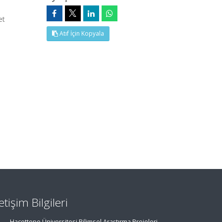
et
Atıf İçin Kopyala
letişim Bilgileri
Hacettepe Üniversitesi Bilimsel Araştırma Projeleri