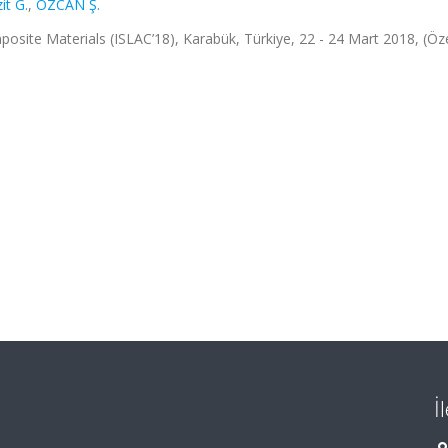
it G.
,
ÖZCAN Ş.
osite Materials (ISLAC’18), Karabük, Türkiye, 22 - 24 Mart 2018, (Öz
İ