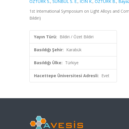
ÖZTÜRK S.
,
SÜNBÜL S. E.
,
İCİN K.
,
ÖZTÜRK B.
,
Bayaz
1st International Symposium on Light Alloys and Comp
Bildiri)
Yayın Türü:
Bildiri / Özet Bildiri
Basıldığı Şehir:
Karabük
Basıldığı Ülke:
Türkiye
Hacettepe Üniversitesi Adresli:
Evet